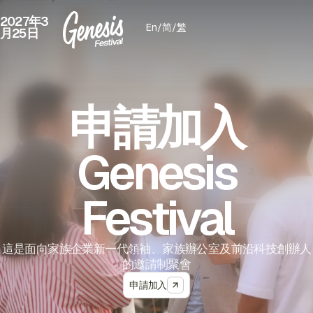
2027年3
En
/
简
/
繁
月25日
申請加入
Genesis
Festival
這是面向家族企業新一代領袖、家族辦公室及前沿科技創辦人
的邀請制聚會
申請加入